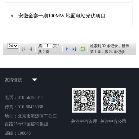
安徽金寨一期100MW 地面电站光伏项目
第
页 /
检索到
32
条记录，显示
共
2
页
第
1
条 - 第
24
条记录
友情链接
电话：010-56392311
传真：010-68423038
地址：北京市海淀区车公庄
关注中咨管理
关注中咨公司
西路25号中国咨询集团
邮编：100048