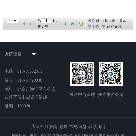
第
页 /
检索到
45
条记录，显示
共
2
页
第
1
条 - 第
24
条记录
友情链接
电话：010-56392311
传真：010-68423038
地址：北京市海淀区车公庄
关注中咨管理
关注中咨公司
西路25号中国咨询集团
邮编：100048
法律声明
网站地图
常见问题
联系我们
版权所有：中咨工程管理咨询有限公司 京ICP备06029618号 京公网安备