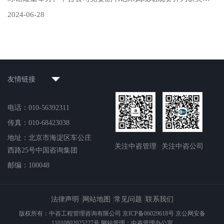
伍颁奖。中咨公司党委委员、总会计师王丽静，中咨公司、中
2024-06-28
咨管理公司以及其他所属企业的16支代表队、近200名职工参
赛。
友情链接
电话：010-56392311
传真：010-68423038
地址：北京市海淀区车公庄
关注中咨管理
关注中咨公司
西路25号中国咨询集团
邮编：100048
法律声明
网站地图
常见问题
联系我们
版权所有：中咨工程管理咨询有限公司 京ICP备06029618号 京公网安备
11010802025227号 网站管理：中咨管理办公室