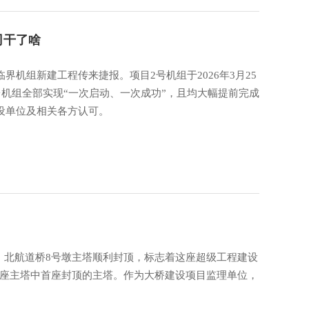
司干了啥
界机组新建工程传来捷报。项目2号机组于2026年3月25
台机组全部实现“一次启动、一次成功”，且均大幅提前完成
设单位及相关各方认可。
碑：北航道桥8号墩主塔顺利封顶，标志着这座超级工程建设
七座主塔中首座封顶的主塔。作为大桥建设项目监理单位，