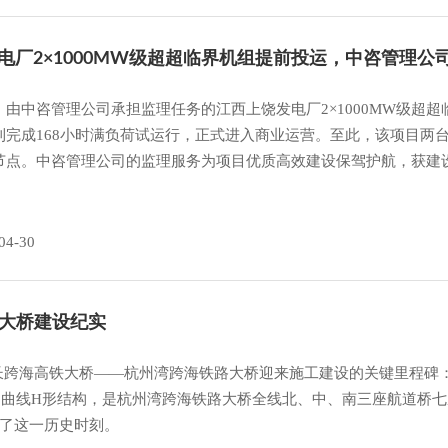
电厂2×1000MW级超超临界机组提前投运，中咨管理公
，由中咨管理公司承担监理任务的江西上饶发电厂2×1000MW级超超临
利完成168小时满负荷试运行，正式进入商业运营。至此，该项目两
节点。中咨管理公司的监理服务为项目优质高效建设保驾护航，获建
04-30
路大桥建设纪实
世界最长跨海高铁大桥——杭州湾跨海铁路大桥迎来施工建设的关键里程
，为曲线H形结构，是杭州湾跨海铁路大桥全线北、中、南三座航道桥
了这一历史时刻。