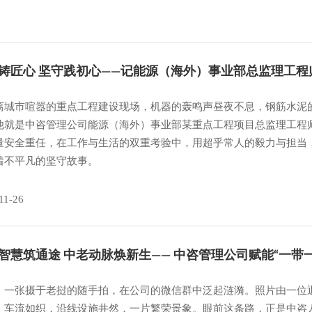
铸匠心 坚守践初心——记能源（海外）事业部总监理工程
离城市喧嚣的重点工程建设现场，机器的轰鸣声昼夜不息，钢筋水泥
他就是中咨管理公司能源（海外）事业部某重点工程项目总监理工程
量安全重任，在工作与生活的双重考验中，用超乎常人的毅力与担当
着不平凡的坚守故事。
11-26
智慧筑通途 中老动脉焕新生—— 中咨管理公司赋能“一带
，一张摄于老挝的随手拍，在公司的微信群中泛起涟漪。照片由一位
、车流如织，沿线设施井然，一片繁荣景象。眼前这条路，正是中咨人