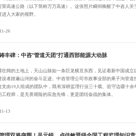
万荣高速公路（以下简称万万高速）。这张照片瞬间唤醒了中咨人关
度进入大家的视野。
11-26
铸丰碑：中咨“管道天团”打通西部能源大动脉
疆壮阔的土地上，天山山脉如一条巨龙横亘东西，见证着新中国成立
建设者踏遍山河的奋斗足迹。中咨管理公司市政事业部的果子沟管道
这支由19人组成的团队中，既有深耕监理行业三十载、驻守边疆十
的工程师，是无畏艰险的应急先锋，更是团结奋战的集体。
11-13
管理双将突围！吴元锐、卢佳敏晋级全国工程监理知识竞