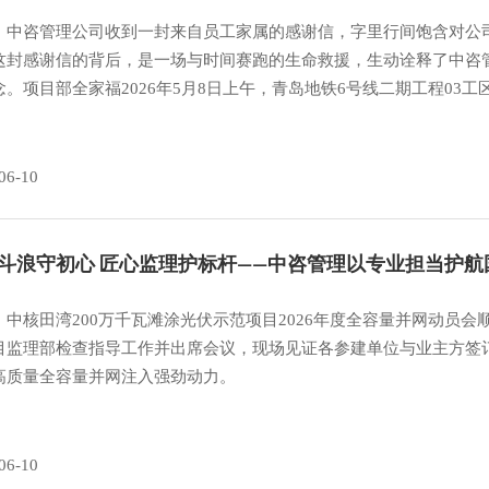
，中咨管理公司收到一封来自员工家属的感谢信，字里行间饱含对公
这封感谢信的背后，是一场与时间赛跑的生命救援，生动诠释了中咨
念。项目部全家福2026年5月8日上午，青岛地铁6号线二期工程03
06-10
斗浪守初心 匠心监理护标杆——中咨管理以专业担当护
，中核田湾200万千瓦滩涂光伏示范项目2026年度全容量并网动员
目监理部检查指导工作并出席会议，现场见证各参建单位与业主方签订
高质量全容量并网注入强劲动力。
06-10