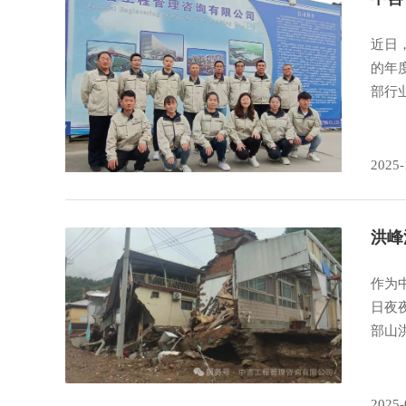
近日
的年
部行
2025-
洪峰
作为
日夜
部山
2025-