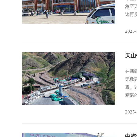
象至
速再
2025-
天山
在新
无数
表。
精湛
2025-
中咨