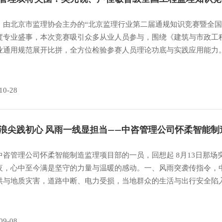
，由北京市监理协会主办的“北京监理行业第二届通规知识竞赛暨全国
度专业盛事，本次竞赛吸引众多从业人员参与，围绕《建筑与市政工
业通用规范展开比拼，全方位检验参赛人员理论功底与实践应用能力
10-28
浪尖践初心 风雨一线显担当——中咨管理公司怀柔智能
中咨管理公司怀柔智能制造监理项目部的一员，回想起 8月13日那
夜，心中至今满是坚守的力量与温暖的感动。一、风雨突袭传指令，
洪与地质灾害，道路中断、电力受损，当地群众的生活与出行安全陷
09-08