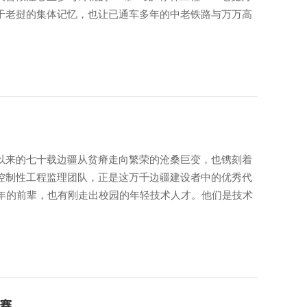
于老挝的集体记忆，也让已通车多年的中老铁路与万万高
以来的七十载边疆从贫瘠走向繁荣的沧桑巨变，也镌刻着
控制性工程监理团队，正是这万千边疆建设者中的优秀代
余年的前辈，也有刚走出校园的年轻技术人才。他们是技术
赛