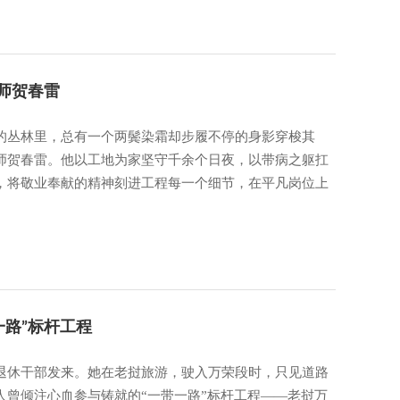
师贺春雷
的丛林里，总有一个两鬓染霜却步履不停的身影穿梭其
师贺春雷。他以工地为家坚守千余个日夜，以带病之躯扛
，将敬业奉献的精神刻进工程每一个细节，在平凡岗位上
一路”标杆工程
退休干部发来。她在老挝旅游，驶入万荣段时，只见道路
曾倾注心血参与铸就的“一带一路”标杆工程——老挝万