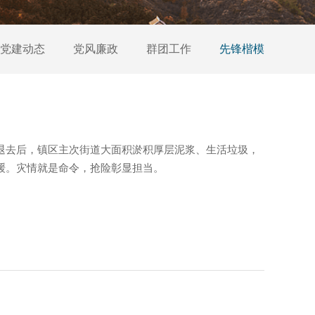
党建动态
党风廉政
群团工作
先锋楷模
退去后，镇区主次街道大面积淤积厚层泥浆、生活垃圾，
缓。灾情就是命令，抢险彰显担当。