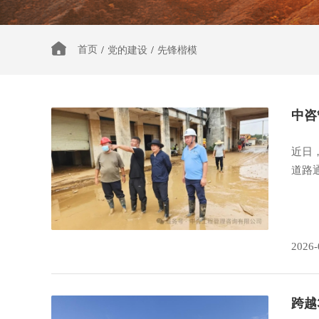
首页
/
党的建设
/
先锋楷模
中咨
近日
道路
2026-
跨越