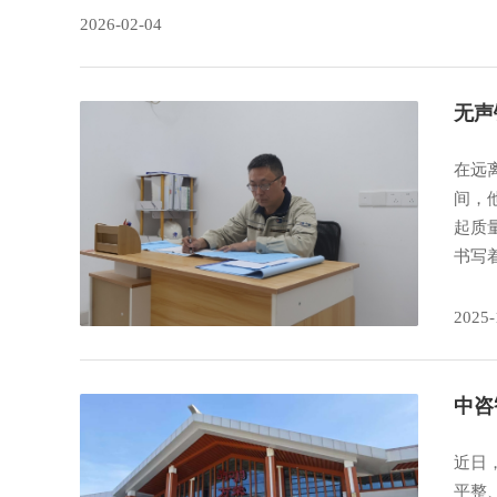
2026-02-04
无声
在远
间，
起质
书写
2025-
中咨
近日
平整