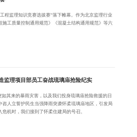
工程监理知识竞赛选拔赛”落下帷幕。作为北京监理行业
程施工质量控制通用规范》《混凝土结构通用规范》等六
。
制造监理项目部员工奋战琉璃庙抢险纪实
场突如其来的暴雨灾害，以及我们投身琉璃庙抢险救援的日
中咨人立誓护民生当强降雨突袭怀柔琉璃庙地区，引发局
入危机时，我们接到了怀柔住建局的号召。