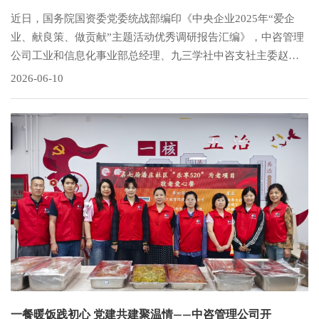
近日，国务院国资委党委统战部编印《中央企业2025年“爱企
业、献良策、做贡献”主题活动优秀调研报告汇编》，中咨管理
公司工业和信息化事业部总经理、九三学社中咨支社主委赵彦
青撰写的专题调研报告《“AI+赋能”：以知识资产驱动智库服务
2026-06-10
国家重大数字工程的能力重塑》光荣入选。“爱企业、献良策、
做贡献” 是国务院国资委党委统战部面向央企统战成员打造的常
态化建言献策活动。
一餐暖饭践初心 党建共建聚温情——中咨管理公司开