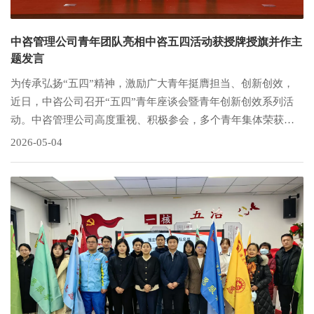
中咨管理公司青年团队亮相中咨五四活动获授牌授旗并作主
题发言
为传承弘扬“五四”精神，激励广大青年挺膺担当、创新创效，
近日，中咨公司召开“五四”青年座谈会暨青年创新创效系列活
动。中咨管理公司高度重视、积极参会，多个青年集体荣获中
咨授牌授旗，青年代表在会上作主题发言，充分展现了公司青
2026-05-04
年队伍的良好风貌与过硬实力。