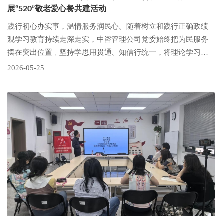
展“520”敬老爱心餐共建活动
践行初心办实事，温情服务润民心。随着树立和践行正确政绩
观学习教育持续走深走实，中咨管理公司党委始终把为民服务
摆在突出位置，坚持学思用贯通、知信行统一，将理论学习成
果融入基层服务一线，从群众身边小事着手，用心用情办好惠
2026-05-25
民实事，以务实行动践行央企社会责任。5月20日，中咨管理公
司再度联合潘庄社区开展敬老爱心餐志愿服务活动，这已是双
方连续第四年深耕敬老服务、共筑民生温度。