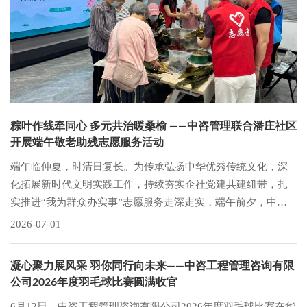
粽叶作线牵同心 多元共治暖桑榆 ——中咨管理联合潘庄社区
开展端午敬老助残志愿服务活动
端午临仲夏，时清日复长。为传承弘扬中华优秀传统文化，深
化拓展新时代文明实践工作，持续夯实企社党建共建纽带，扎
实推进“我为群众办实事”志愿服务走深走实，端午前夕，中咨
管理公司携手潘庄社区、辖区企业及高校组建联合志愿队伍，
2026-07-01
共同开展“粽叶飘香·情暖端午”主题志愿服务，汇聚多方志愿力
量，用心关爱社区高龄独居老人、残疾居民等特殊群体，传递
凝心聚力展风采 羽你同行向未来——中咨工程管理咨询有限
节日温情与民生温度。
公司2026年度羽毛球比赛圆满收官
6月12日，中咨工程管理咨询有限公司2026年度羽毛球比赛在华