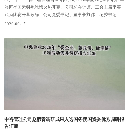
熙恒星国际羽毛球馆火热开赛。公司总会计师、工会主席李英
武为比赛开幕致辞；公司党委书记、董事长刘伟，纪委书记黎
晓到场观赛，为队员加油鼓劲，并为获奖队伍颁奖。本次赛事
2026-06-17
由公司工会牵头主办，共有六支参赛联队，包括公司本部五个
联队和各分公司组成的第一联队，参赛运动员及工作人员近百
人。
中咨管理公司赵彦青调研成果入选国务院国资委优秀调研报
告汇编