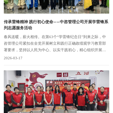
传承雷锋精神 践行初心使命——中咨管理公司开展学雷锋系
列志愿服务活动
春风送暖，薪火相传。在第63个“学雷锋纪念日”到来之际，中
咨管理公司紧扣在全党开展树立和践行正确政绩观学习教育部
署要求，坚持以人民为中心、以实干践初心，精心组织开展学
雷锋系列志愿服务活动。公司各部门、各事业部积极响应、广
2026-03-17
泛参与，广大党员干部职工踊跃投身社区共建、环境整治、文
明实践等一线服务，以实际行动弘扬志愿精神、彰显央企担
当，推动学习教育成果转化为服务群众、奉献社会的生动实
践。