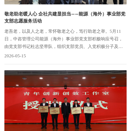
敬老助老暖人心 企社共建显担当——能源（海外）事业部党
支部志愿服务活动
老吾老，以及人之老，常怀敬老之心，笃行助老之举。5月11
日，中咨管理公司能源（海外）事业部党支部积极响应号召，
由党支部书记杜志坚带队，组织支部党员、入党积极分子及业
务骨干，深入基层社区开展敬老助老志愿服务活动，为潘庄社
2026-05-15
区高龄独居、空巢老人送去暖心关怀与时令蔬菜。