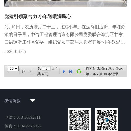
党建引领聚合力 小年送暖润民心
2月10日，农历腊月二十三，北方小年。在这辞旧迎新、年味渐
浓的日子里，中咨工程管理咨询有限公司党委联合海淀区甘家
口街道潘庄社区党委，组织党员干部与志愿者开展“小年送温情·
爱心暖银龄”志愿服务活动，为社区150户孤寡、独居老人送上
2026-03-05
热气腾腾的爱心餐与新春祝福，以实际行动践行央企社会责
任，把党组织的关怀与温暖送到老人心坎上。活动现场秩序井
第
页 /
检索到
32
条记录，显示
然、温情满满。
共
4
页
第
1
条 - 第
10
条记录
友情链接
电话：010-56392311
传真：010-68423038