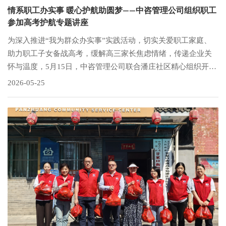
情系职工办实事 暖心护航助圆梦——中咨管理公司组织职工
参加高考护航专题讲座
为深入推进“我为群众办实事”实践活动，切实关爱职工家庭、
助力职工子女备战高考，缓解高三家长焦虑情绪，传递企业关
怀与温度，5月15日，中咨管理公司联合潘庄社区精心组织开展
高考护航专题公益讲座，并同步开展线上直播，以暖心服务为
2026-05-25
职工家庭保驾护航，助力高考学子折桂圆梦。