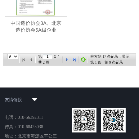
中国造价协会3A、北京
造价协会5A级企业
第
页 /
检索到
17
条记录，显示
共
2
页
第
1
条 - 第
9
条记录
友情链接
电话：010-56392311
传真：010-68423038
地址：北京市海淀区车公庄