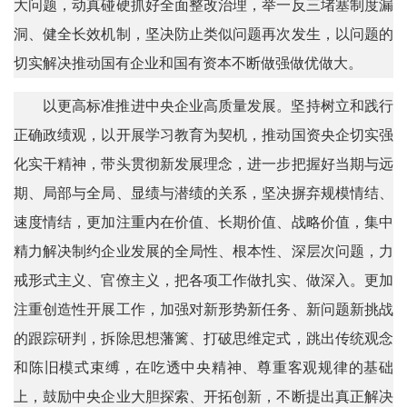
大问题，动真碰硬抓好全面整改治理，举一反三堵塞制度漏
洞、健全长效机制，坚决防止类似问题再次发生，以问题的
切实解决推动国有企业和国有资本不断做强做优做大。
以更高标准推进中央企业高质量发展。坚持树立和践行
正确政绩观，以开展学习教育为契机，推动国资央企切实强
化实干精神，带头贯彻新发展理念，进一步把握好当期与远
期、局部与全局、显绩与潜绩的关系，坚决摒弃规模情结、
速度情结，更加注重内在价值、长期价值、战略价值，集中
精力解决制约企业发展的全局性、根本性、深层次问题，力
戒形式主义、官僚主义，把各项工作做扎实、做深入。更加
注重创造性开展工作，加强对新形势新任务、新问题新挑战
的跟踪研判，拆除思想藩篱、打破思维定式，跳出传统观念
和陈旧模式束缚，在吃透中央精神、尊重客观规律的基础
上，鼓励中央企业大胆探索、开拓创新，不断提出真正解决