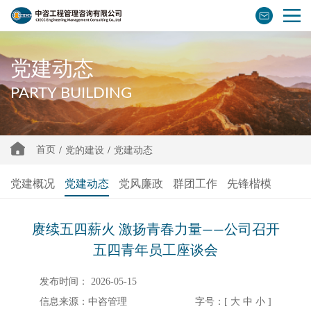
党建动态
PARTY BUILDING
首页
/
党的建设
/
党建动态
党建概况
党建动态
党风廉政
群团工作
先锋楷模
赓续五四薪火 激扬青春力量——公司召开
五四青年员工座谈会
发布时间： 2026-05-15
信息来源：
中咨管理
字号：[
大
中
小
]