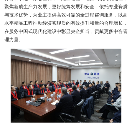
聚焦新质生产力发展，更好统筹发展和安全，依托专业资质
与技术优势，为业主提供高效可靠的全过程咨询服务，以高
水平精品工程推动经济实现质的有效提升和量的合理增长，
在服务中国式现代化建设中彰显央企担当，贡献更多中咨管
理力量。