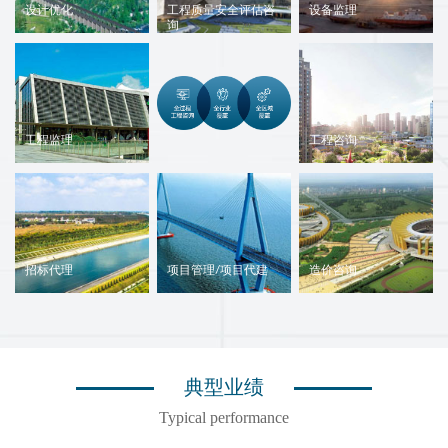
设计优化
工程质量安全评估咨
设备监理
询
对各类工程设备和
从工程一线入手，
其他工业成套设备
通过对工程不同阶
的设计、采购、制
段的现场综合检
造、安装调试和试
查、实测、数据采
运行进行监督和管
工程监理
工程咨询
集、系统分析，评
理
定出项目不同阶段
具有相应的工程监
为政府部门、项目
的管理水平、质量
理资质，接受建设
业主及其他各类客
合格率、风险状
单位的委托，承担
户的工程建设项目
态，并针对性提出
其项目管理工作，
决策和管理提供咨
改进建议
并代表建设单位对
询活动的智力服
招标代理
项目管理/项目代建
造价咨询
承建单位的建设行
务，包括前期立项
公司具备招标代理
负责整个工程项目
为进行监控
阶段咨询、勘察设
相关资质，可以按
的管理，包括可行
计阶段咨询、施工
照相关法律规定，
性研究、设计、采
阶段咨询、投产或
受招标人的委托或
购、施工、竣工试
交付使用后的评价
典型业绩
授权办理招标事宜
运行等工作
等工作。
Typical performance